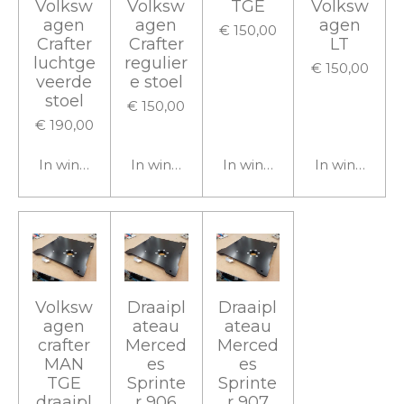
Volksw
Volksw
TGE
Volksw
agen
agen
agen
€ 150,00
Crafter
Crafter
LT
luchtge
regulier
€ 150,00
veerde
e stoel
stoel
€ 150,00
€ 190,00
In winkelwagen
In winkelwagen
In winkelwagen
In winkelwa
Volksw
Draaipl
Draaipl
agen
ateau
ateau
crafter
Merced
Merced
MAN
es
es
TGE
Sprinte
Sprinte
draaipl
r 906
r 907